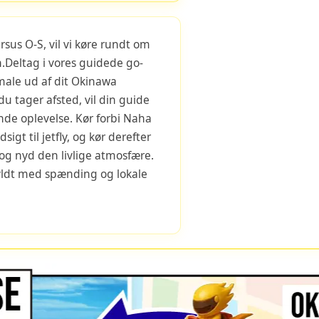
rsus O-S, vil vi køre rundt om
Deltag i vores guidede go-
male ud af dit Okinawa
 du tager afsted, vil din guide
nde oplevelse. Kør forbi Naha
igt til jetfly, og kør derefter
g nyd den livlige atmosfære.
yldt med spænding og lokale