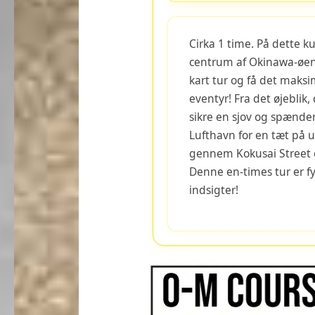
Cirka 1 time. På dette ku
centrum af Okinawa-øen.
kart tur og få det maksi
eventyr! Fra det øjeblik,
sikre en sjov og spænde
Lufthavn for en tæt på uds
gennem Kokusai Street o
Denne en-times tur er f
indsigter!