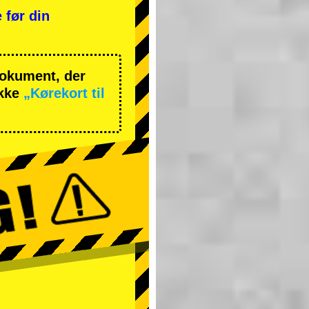
 før din
 dokument, der
ekke
„Kørekort til