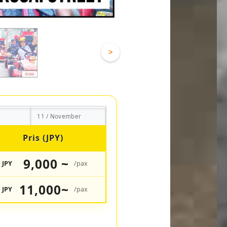
>
11 / November
Pris (JPY)
9,000 ~
JPY
/pax
11,000~
JPY
/pax