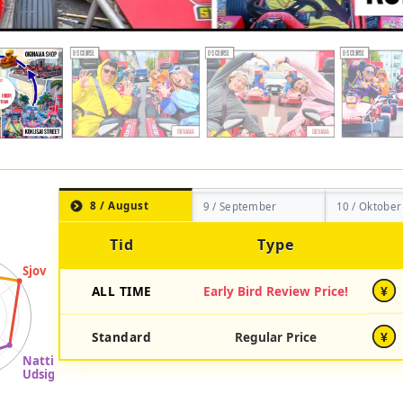
8 / August
9 / September
10 / Oktober
Tid
Type
ALL TIME
Early Bird Review Price!
¥
Standard
Regular Price
¥