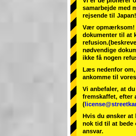
Vi er de
pionerer
samarbejde med
m
rejsende til Japan
Vær opmærksom! Hv
dokumenter til at k
refusion.
(beskreve
nødvendige dokumen
ikke få nogen refu
Læs nedenfor om, 
ankomme til vores
Vi anbefaler, at d
fremskaffet, efter 
(
license@streetka
Hvis du ønsker at 
nok tid til at bede
ansvar.