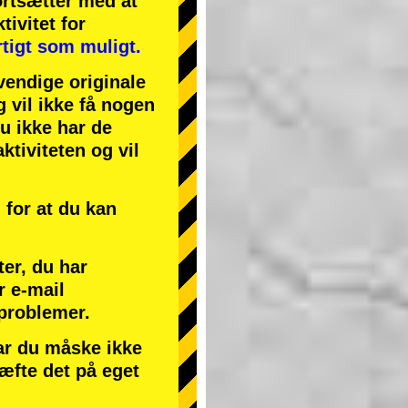
ortsætter med at
tivitet
for
tigt som muligt.
endige originale
g vil ikke få nogen
du ikke har de
ktiviteten og vil
for at du kan
ter, du har
r e-mail
 problemer.
har du måske ikke
ræfte det på eget