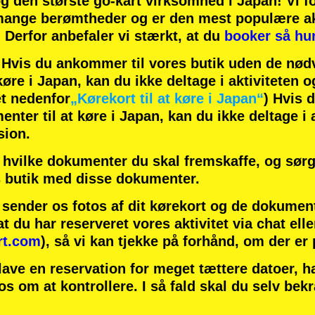
og
den største go-kart virksomhed
i Japan! Vi f
ange berømtheder
og er den
mest populære ak
! Derfor anbefaler vi stærkt, at du
booker så hur
is du ankommer til vores butik uden de nødv
øre i Japan, kan du ikke deltage i aktiviteten o
t nedenfor
„Kørekort til at køre i Japan“
) Hvis 
ter til at køre i Japan, kan du ikke deltage i a
sion.
hvilke dokumenter du skal fremskaffe, og sørg 
 butik med disse dokumenter.
u sender os fotos af dit kørekort og de dokumen
at du har reserveret vores aktivitet via chat elle
rt.com
), så vi kan tjekke på forhånd, om der er
lave en reservation for meget tættere datoer, 
 os om at kontrollere. I så fald skal du selv bek