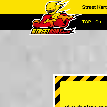
Street Kar
TOP
Om