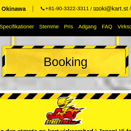
oki@kart.st
t Okinawa
📞+81-90-3322-3311
📧
Specifikationer
Stemme
Pris
Adgang
FAQ
Virk
Booking