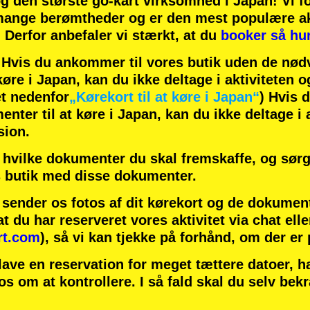
og
den største go-kart virksomhed
i Japan! Vi f
ange berømtheder
og er den
mest populære ak
! Derfor anbefaler vi stærkt, at du
booker så hur
is du ankommer til vores butik uden de nødv
øre i Japan, kan du ikke deltage i aktiviteten o
t nedenfor
„Kørekort til at køre i Japan“
) Hvis 
ter til at køre i Japan, kan du ikke deltage i a
sion.
hvilke dokumenter du skal fremskaffe, og sørg 
 butik med disse dokumenter.
u sender os fotos af dit kørekort og de dokumen
at du har reserveret vores aktivitet via chat elle
rt.com
), så vi kan tjekke på forhånd, om der er
lave en reservation for meget tættere datoer, 
 os om at kontrollere. I så fald skal du selv bek