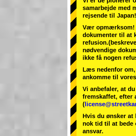
Vi er de
pionerer
samarbejde med
m
rejsende til Japan
Vær opmærksom! Hv
dokumenter til at k
refusion.
(beskreve
nødvendige dokumen
ikke få nogen refu
Læs nedenfor om, 
ankomme til vores
Vi anbefaler, at d
fremskaffet, efter 
(
license@streetka
Hvis du ønsker at 
nok tid til at bede
ansvar.