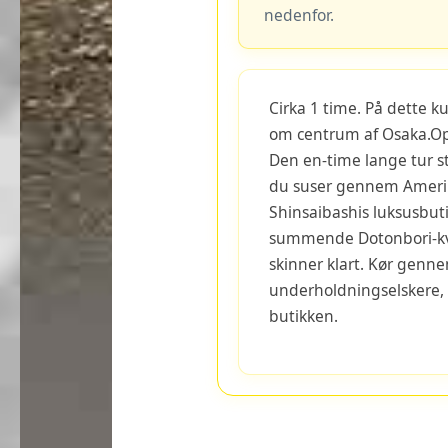
nedenfor.
Cirka 1 time. På dette ku
om centrum af Osaka.Opl
Den en-time lange tur st
du suser gennem Amerik
Shinsaibashis luksusbu
summende Dotonbori-kva
skinner klart. Kør genn
underholdningselskere, f
butikken.