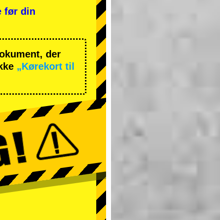
 før din
 dokument, der
ekke
„Kørekort til