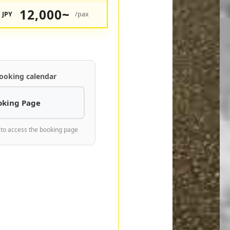
12,000~
JPY
/pax
ooking calendar
oking Page
 to access the booking page