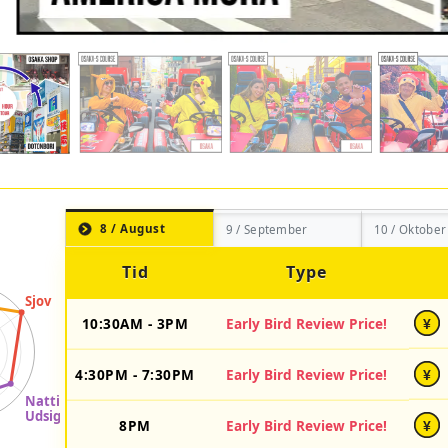
8 / August
9 / September
10 / Oktober
Tid
Type
10:30AM - 3PM
Early Bird Review Price!
¥
4:30PM - 7:30PM
Early Bird Review Price!
¥
8PM
Early Bird Review Price!
¥