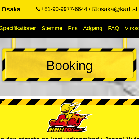
osaka@kart.st
t Osaka
📞+81-90-9977-6644
📧
Specifikationer
Stemme
Pris
Adgang
FAQ
Virk
Booking