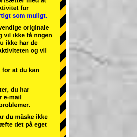
ortsætter med at
tivitet
for
tigt som muligt.
endige originale
g vil ikke få nogen
du ikke har de
ktiviteten og vil
for at du kan
ter, du har
r e-mail
 problemer.
har du måske ikke
ræfte det på eget