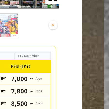
>
11 / November
Pris (JPY)
7,000 ~
JPY
/pax
7,800 ~
JPY
/pax
8,500 ~
JPY
/pax