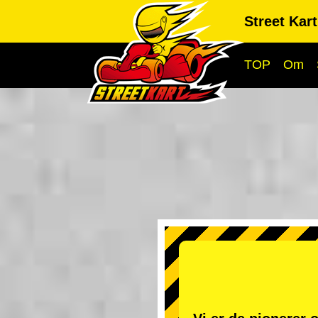
Street Kar
TOP
Om