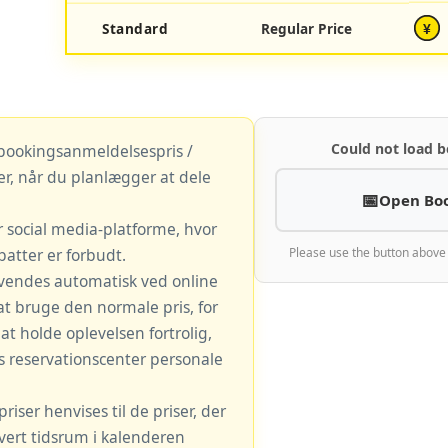
Standard
Regular Price
¥
Could not load b
 bookingsanmeldelsespris /
r, når du planlægger at dele
Open Bo
r social media-platforme, hvor
atter er forbudt.
Please use the button above
vendes automatisk ved online
at bruge den normale pris, for
t holde oplevelsen fortrolig,
s reservationscenter personale
iser henvises til de priser, der
hvert tidsrum i kalenderen