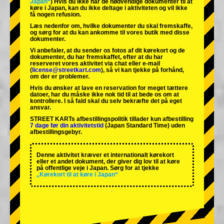
Japan“
) Hvis du ikke har de nødvendige dokumenter til at
køre i Japan, kan du ikke deltage i aktiviteten og vil ikke
få nogen refusion.
Læs nedenfor om, hvilke dokumenter du skal fremskaffe,
og sørg for at du kan ankomme til vores butik med disse
dokumenter.
Vi anbefaler, at du sender os fotos af dit kørekort og de
dokumenter, du har fremskaffet, efter at du har
reserveret vores aktivitet via chat eller e-mail
(
license@streetkart.com
), så vi kan tjekke på forhånd,
om der er problemer.
Hvis du ønsker at lave en reservation for meget tættere
datoer, har du måske ikke nok tid til at bede os om at
kontrollere. I så fald skal du selv bekræfte det på eget
ansvar.
STREET KARTs afbestillingspolitik tillader kun afbestilling
7 dage før din aktivitetstid
(Japan Standard Time) uden
afbestillingsgebyr.
Denne aktivitet kræver et internationalt kørekort
eller et andet dokument, der giver dig lov til at køre
på offentlige veje i Japan. Sørg for at tjekke
„Kørekort til at køre i Japan“