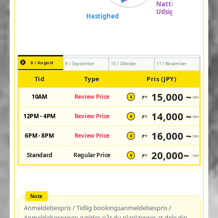
8 / August
9 / September
10 / Oktober
11 / November
Tid
Type
Pris (JPY)
15,000 ~
10AM
Review Price
JPY
/pax
¥
14,000 ~
12PM - 4PM
Review Price
JPY
/pax
¥
16,000 ~
6PM - 8PM
Review Price
JPY
/pax
¥
20,000~
Standard
Regular Price
JPY
/pax
¥
Anmeldelsespris / Tidlig bookingsanmeldelsespris /
Anmeldelsesprisen gælder, når du planlægger at dele din