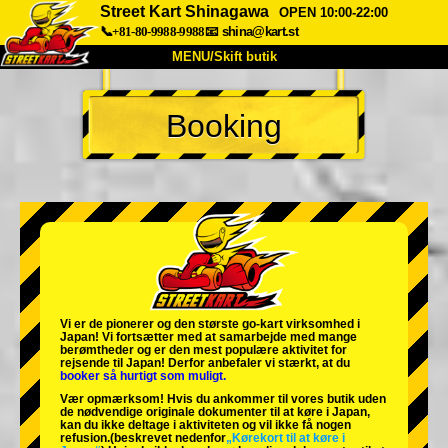
Street Kart Shinagawa
OPEN 10:00-22:00
📞+81-80-9988-9988
📧
shina@kart.st
MENU/Skift butik
TOP
Booking
Om
Specifikationer
Pris
Adgang
Stemme
FAQ
Virksomhed
Booking
Skift butik
Tokyo Shinagawa
Tokyo Akihabara#1
Tokyo Akihabara#2
Tokyo Shibuya
Vi er de
pionerer
og
den største go-kart virksomhed
i
Tokyo Shibuya Annex
Tokyo Bay
Japan! Vi fortsætter med at samarbejde med
mange
berømtheder
og er den
mest populære aktivitet
for
rejsende til Japan! Derfor anbefaler vi stærkt, at du
Tokyo Asakusa
Osaka
booker så hurtigt som muligt.
Vær opmærksom! Hvis du ankommer til vores butik uden
Okinawa
de nødvendige originale dokumenter til at køre i Japan,
kan du ikke deltage i aktiviteten og vil ikke få nogen
refusion.
(beskrevet nedenfor
„Kørekort til at køre i