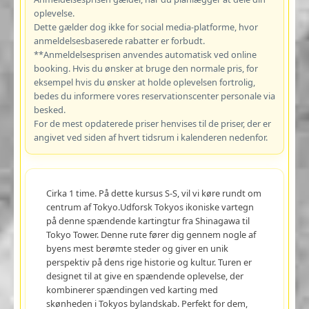
oplevelse.
Dette gælder dog ikke for social media-platforme, hvor
anmeldelsesbaserede rabatter er forbudt.
**Anmeldelsesprisen anvendes automatisk ved online
booking. Hvis du ønsker at bruge den normale pris, for
eksempel hvis du ønsker at holde oplevelsen fortrolig,
bedes du informere vores reservationscenter personale via
besked.
For de mest opdaterede priser henvises til de priser, der er
angivet ved siden af hvert tidsrum i kalenderen nedenfor.
Cirka 1 time. På dette kursus S-S, vil vi køre rundt om
centrum af Tokyo.Udforsk Tokyos ikoniske vartegn
på denne spændende kartingtur fra Shinagawa til
Tokyo Tower. Denne rute fører dig gennem nogle af
byens mest berømte steder og giver en unik
perspektiv på dens rige historie og kultur. Turen er
designet til at give en spændende oplevelse, der
kombinerer spændingen ved karting med
skønheden i Tokyos bylandskab. Perfekt for dem,