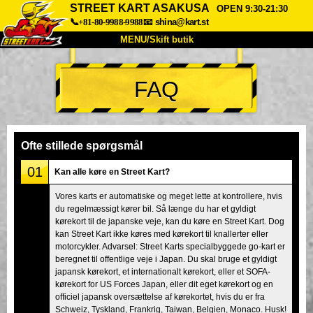
STREET KART ASAKUSA
OPEN 9:30-21:30
📞+81-80-9988-9988
📧
shina@kart.st
MENU/Skift butik
TOP
FAQ
Om
Specifikationer
Pris
Adgang
Stemme
FAQ
Virksomhed
Booking
Ofte stillede spørgsmål
Skift butik
01
Kan alle køre en Street Kart?
Tokyo Shinagawa
Tokyo Akihabara#1
Vores karts er automatiske og meget lette at kontrollere, hvis
du regelmæssigt kører bil. Så længe du har et gyldigt
Tokyo Akihabara#2
Tokyo Shibuya
kørekort til de japanske veje, kan du køre en Street Kart. Dog
Tokyo Shibuya Annex
Tokyo Bay
kan Street Kart ikke køres med kørekort til knallerter eller
motorcykler. Advarsel: Street Karts specialbyggede go-kart er
Tokyo Asakusa
Osaka
beregnet til offentlige veje i Japan. Du skal bruge et gyldigt
japansk kørekort, et internationalt kørekort, eller et SOFA-
Okinawa
kørekort for US Forces Japan, eller dit eget kørekort og en
officiel japansk oversættelse af kørekortet, hvis du er fra
Schweiz, Tyskland, Frankrig, Taiwan, Belgien, Monaco. Husk!