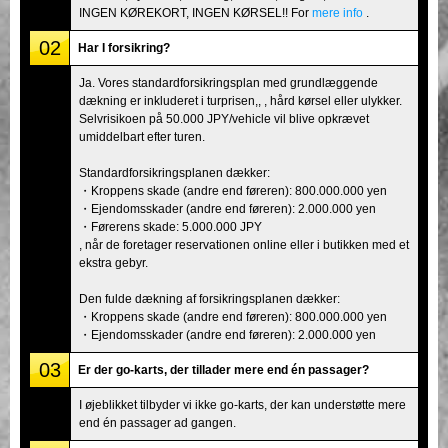
INGEN KØREKORT, INGEN KØRSEL!! For
mere info
.
02
Har I forsikring?
Ja. Vores standardforsikringsplan med grundlæggende
dækning er inkluderet i turprisen,, , hård kørsel eller ulykker.
Selvrisikoen på 50.000 JPY/vehicle vil blive opkrævet
umiddelbart efter turen.
Standardforsikringsplanen dækker:
・Kroppens skade (andre end føreren): 800.000.000 yen
・Ejendomsskader (andre end føreren): 2.000.000 yen
・Førerens skade: 5.000.000 JPY
, når de foretager reservationen online eller i butikken med et
ekstra gebyr.
Den fulde dækning af forsikringsplanen dækker:
・Kroppens skade (andre end føreren): 800.000.000 yen
・Ejendomsskader (andre end føreren): 2.000.000 yen
03
Er der go-karts, der tillader mere end én passager?
I øjeblikket tilbyder vi ikke go-karts, der kan understøtte mere
end én passager ad gangen.