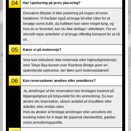
04
Har I parkering på jeres placering?
Desværre tilbyder vi ikke parkering på nogen af vores
lokationer. Vi fraråder også at bruge bil eller Uber for at
besøge vores butik, da trafikken kan være meget tung, og
hvis du er forsinket, kan du ikke deltage i aktiviteten. For en
stressfri rejse anbefaler vi at bruge offentlig transport for at nå
os.
05
Kører vi på motorveje?
Vore ture inkluderer ikke motorveje eller højhastighedsveje,
men Tokyo Bay-kursen over Rainbow Bridge giver en
spændende oplevelse, der føles som motorvejskørsel!.
06
Kan reservationer ændres eller annulleres?
Ja, ændringer af din reservation kan foretages baseret på
tilgængelighed på tidspunktet for din anmodning. Du kan
ændre din reservation, såsom antallet af chauffører eller
dato/tid, eller endda ruten.
Hvis du ønsker at foretage ændringer eller annullere din
booking inden for 6 dage før (japansk standardtid), gælder
vores annulleringspolitik.