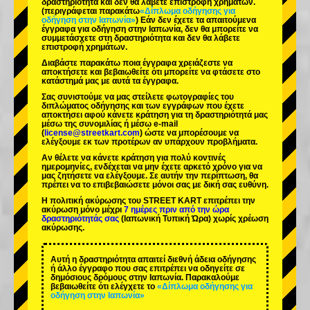
δραστηριότητα και δεν θα λάβετε επιστροφή χρημάτων.
(περιγράφεται παρακάτω
«Δίπλωμα οδήγησης για
οδήγηση στην Ιαπωνία»
) Εάν δεν έχετε τα απαιτούμενα
έγγραφα για οδήγηση στην Ιαπωνία, δεν θα μπορείτε να
συμμετάσχετε στη δραστηριότητα και δεν θα λάβετε
επιστροφή χρημάτων.
Διαβάστε παρακάτω ποια έγγραφα χρειάζεστε να
αποκτήσετε και βεβαιωθείτε ότι μπορείτε να φτάσετε στο
κατάστημά μας με αυτά τα έγγραφα.
Σας συνιστούμε να μας στείλετε φωτογραφίες του
διπλώματος οδήγησης και των εγγράφων που έχετε
αποκτήσει αφού κάνετε κράτηση για τη δραστηριότητά μας
μέσω της συνομιλίας ή μέσω e-mail
(
license@streetkart.com
) ώστε να μπορέσουμε να
ελέγξουμε εκ των προτέρων αν υπάρχουν προβλήματα.
Αν θέλετε να κάνετε κράτηση για πολύ κοντινές
ημερομηνίες, ενδέχεται να μην έχετε αρκετό χρόνο για να
μας ζητήσετε να ελέγξουμε. Σε αυτήν την περίπτωση, θα
πρέπει να το επιβεβαιώσετε μόνοι σας με δική σας ευθύνη.
Η πολιτική ακύρωσης του STREET KART επιτρέπει την
ακύρωση μόνο μέχρι
7 ημέρες πριν από την ώρα
δραστηριότητάς σας
(Ιαπωνική Τυπική Ώρα) χωρίς χρέωση
ακύρωσης.
Αυτή η δραστηριότητα απαιτεί διεθνή άδεια οδήγησης
ή άλλο έγγραφο που σας επιτρέπει να οδηγείτε σε
δημόσιους δρόμους στην Ιαπωνία. Παρακαλούμε
βεβαιωθείτε ότι ελέγχετε το
«Δίπλωμα οδήγησης για
οδήγηση στην Ιαπωνία»