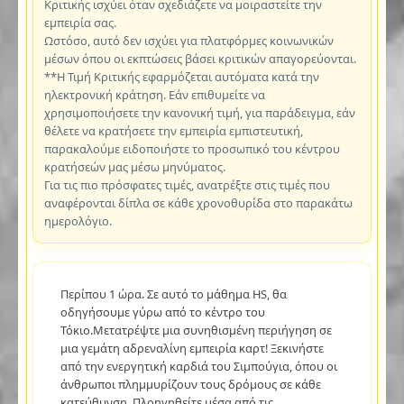
Κριτικής ισχύει όταν σχεδιάζετε να μοιραστείτε την
εμπειρία σας.
Ωστόσο, αυτό δεν ισχύει για πλατφόρμες κοινωνικών
μέσων όπου οι εκπτώσεις βάσει κριτικών απαγορεύονται.
**Η Τιμή Κριτικής εφαρμόζεται αυτόματα κατά την
ηλεκτρονική κράτηση. Εάν επιθυμείτε να
χρησιμοποιήσετε την κανονική τιμή, για παράδειγμα, εάν
θέλετε να κρατήσετε την εμπειρία εμπιστευτική,
παρακαλούμε ειδοποιήστε το προσωπικό του κέντρου
κρατήσεών μας μέσω μηνύματος.
Για τις πιο πρόσφατες τιμές, ανατρέξτε στις τιμές που
αναφέρονται δίπλα σε κάθε χρονοθυρίδα στο παρακάτω
ημερολόγιο.
Περίπου 1 ώρα. Σε αυτό το μάθημα HS, θα
οδηγήσουμε γύρω από το κέντρο του
Τόκιο.Μετατρέψτε μια συνηθισμένη περιήγηση σε
μια γεμάτη αδρεναλίνη εμπειρία καρτ! Ξεκινήστε
από την ενεργητική καρδιά του Σιμπούγια, όπου οι
άνθρωποι πλημμυρίζουν τους δρόμους σε κάθε
κατεύθυνση. Πλοηγηθείτε μέσα από τις