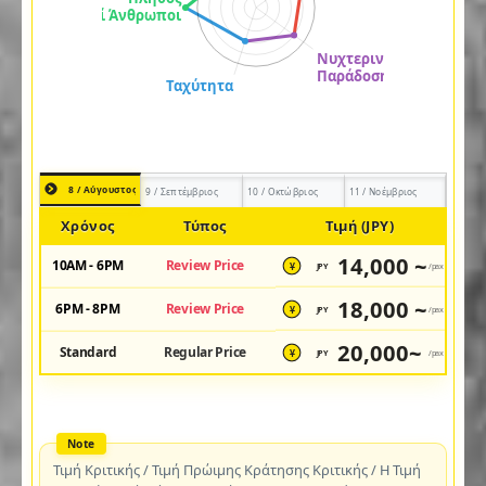
8 / Αύγουστος
9 / Σεπτέμβριος
10 / Οκτώβριος
11 / Νοέμβριος
Χρόνος
Τύπος
Τιμή (JPY)
14,000 ~
10AM - 6PM
Review Price
JPY
/pax
¥
18,000 ~
6PM - 8PM
Review Price
JPY
/pax
¥
20,000~
Standard
Regular Price
JPY
/pax
¥
Τιμή Κριτικής / Τιμή Πρώιμης Κράτησης Κριτικής / Η Τιμή