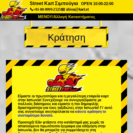
Street Kart Σιμπούγια
OPEN 10:00-22:00
📞+81-80-9999-2525
📧
shina@kart.st
ΜΕΝΟΥ/Αλλαγή Καταστήματος
ΚΥΡΙΩΣ
Κράτηση
Σχετικά
Προδιαγραφές
Τιμές
Πρόσβαση
Αναφορές
Συχνές Ερωτήσεις
Εταιρεία
Κράτηση
Αλλαγή Καταστήματος
Τόκιο Σινάγαουα #1
Τόκιο Ακίχαμπαρα #1
Τόκιο Ακίχαμπαρα #2
Τόκιο Σιμπούγια
Είμαστε οι
πρωτοπόροι
και η
μεγαλύτερη εταιρεία καρτ
Τόκιο Σιμπούγια Annex
Τόκιο Κόλπος
στην Ιαπωνία! Συνεχίζουμε να συνεργαζόμαστε με
πολλούς διάσημους
και είμαστε η
πιο δημοφιλής
δραστηριότητα
για τους ταξιδιώτες στην Ιαπωνία! Γι' αυτό
Τόκιο Ασακούσα
Οσάκα
σας συνιστούμε ανεπιφύλακτα να
κάνετε κράτηση το
συντομότερο δυνατό.
Οκινάουα
Προσοχή! Εάν φτάσετε στο κατάστημά μας χωρίς τα
απαιτούμενα πρωτότυπα έγγραφα για οδήγηση στην
Ιαπωνία, δεν θα μπορείτε να συμμετάσχετε στη