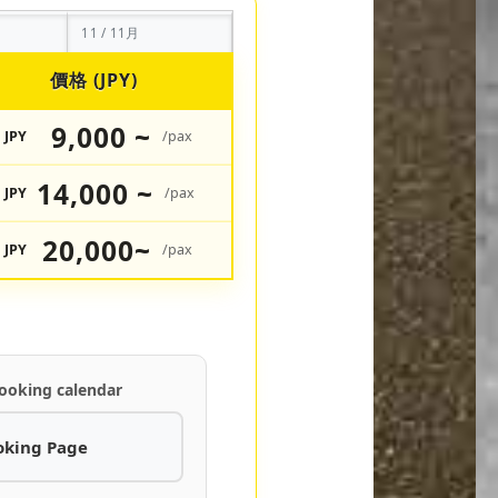
11 / 11月
價格 (JPY)
9,000 ~
JPY
/pax
14,000 ~
JPY
/pax
20,000~
JPY
/pax
ooking calendar
oking Page