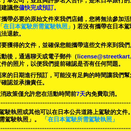
卡丁車公司，並且與
許多名人
合作，是來日本旅行的
烈建議您
儘快完成預訂。
有攜帶必要的原始文件來我們店鋪，您將無法參加活
「在日本駕駛所需駕駛執照」
) 若沒有攜帶在日本
無法退款。
需要獲得的文件，並確保您能攜帶這些文件來到我們
活動後，通過聊天或電子郵件（
license@streetkar
文件的照片，以便我們提前確認是否有任何問題。
到來的日期進行預訂，可能沒有足夠的時間讓我們幫
行確認並承擔責任。
T的取消政策僅允許您在活動時間前
7天
內免費取消。
駕駛執照或其他可以在日本公共道路上駕駛的文件
需駕駛執照」。
「在日本駕駛所需駕駛執照」