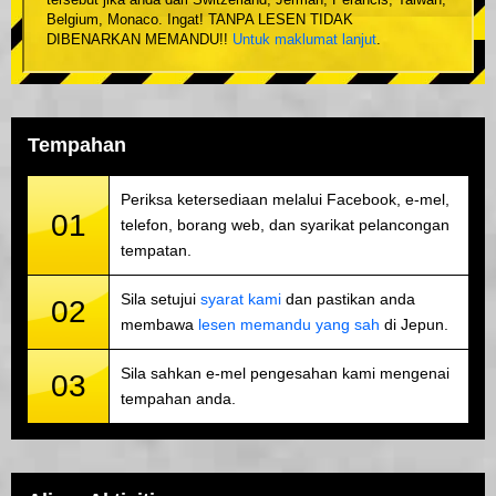
tersebut jika anda dari Switzerland, Jerman, Perancis, Taiwan,
Belgium, Monaco. Ingat! TANPA LESEN TIDAK
DIBENARKAN MEMANDU!!
Untuk maklumat lanjut
.
Tempahan
Periksa ketersediaan melalui Facebook, e-mel,
01
telefon, borang web, dan syarikat pelancongan
tempatan.
Sila setujui
syarat kami
dan pastikan anda
02
membawa
lesen memandu yang sah
di Jepun.
Sila sahkan e-mel pengesahan kami mengenai
03
tempahan anda.