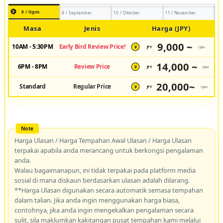
8 / Ogos
9 / September
10 / Oktober
11 / November
Masa
Jenis
Harga (JPY)
9,000 ~
10AM - 5:30PM
Early Bird Review Price!
JPY
/pax
¥
14,000 ~
6PM - 8PM
Review Price
JPY
/pax
¥
20,000~
Standard
Regular Price
JPY
/pax
¥
Harga Ulasan / Harga Tempahan Awal Ulasan / Harga Ulasan
terpakai apabila anda merancang untuk berkongsi pengalaman
anda.
Walau bagaimanapun, ini tidak terpakai pada platform media
sosial di mana diskaun berdasarkan ulasan adalah dilarang.
**Harga Ulasan digunakan secara automatik semasa tempahan
dalam talian. Jika anda ingin menggunakan harga biasa,
contohnya, jika anda ingin mengekalkan pengalaman secara
sulit, sila maklumkan kakitangan pusat tempahan kami melalui