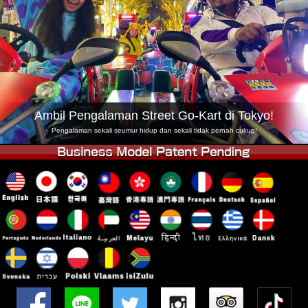
Syarikat
Tempahan
Tukar Kedai
Tokyo Shinagawa
Tokyo Akihabara#1
Tokyo Akihabara#2
Tokyo Shibuya
Tokyo Shibuya Annex
Tokyo Bay
Ambil Pengalaman Street Go-Kart di Tokyo!
Tokyo Asakusa
Osaka
Pengalaman sekali seumur hidup dan sekali tidak pernah cukup!
Okinawa