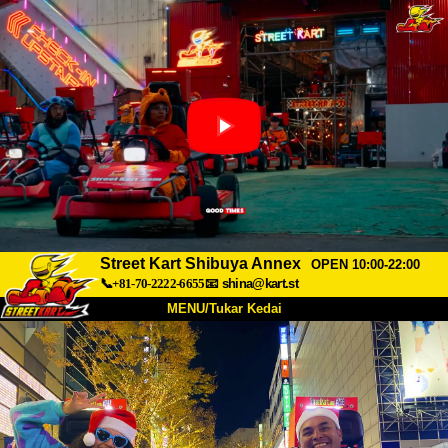
Street Kart Shibuya Annex
OPEN 10:00-22:00
📞+81-70-2222-6655
📧
shina@kart.st
MENU/Tukar Kedai
UTAMA
Tentang
Spesifikasi
Harga
Akses
Suara
Soalan Lazim