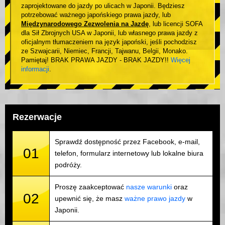
zaprojektowane do jazdy po ulicach w Japonii. Będziesz
potrzebować ważnego japońskiego prawa jazdy, lub
Międzynarodowego Zezwolenia na Jazdę
, lub licencji SOFA
dla Sił Zbrojnych USA w Japonii, lub własnego prawa jazdy z
oficjalnym tłumaczeniem na język japoński, jeśli pochodzisz
ze Szwajcarii, Niemiec, Francji, Tajwanu, Belgii, Monako.
Pamiętaj! BRAK PRAWA JAZDY - BRAK JAZDY!!
Więcej
informacji
.
Rezerwacje
Sprawdź dostępność przez Facebook, e-mail,
01
telefon, formularz internetowy lub lokalne biura
podróży.
Proszę zaakceptować
nasze warunki
oraz
02
upewnić się, że masz
ważne prawo jazdy
w
Japonii.