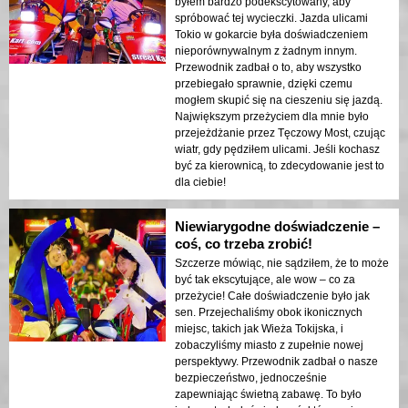
byłem bardzo podekscytowany, aby
spróbować tej wycieczki. Jazda ulicami
Tokio w gokarcie była doświadczeniem
nieporównywalnym z żadnym innym.
Przewodnik zadbał o to, aby wszystko
przebiegało sprawnie, dzięki czemu
mogłem skupić się na cieszeniu się jazdą.
Największym przeżyciem dla mnie było
przejeżdżanie przez Tęczowy Most, czując
wiatr, gdy pędziłem ulicami. Jeśli kochasz
być za kierownicą, to zdecydowanie jest to
dla ciebie!
Niewiarygodne doświadczenie –
coś, co trzeba zrobić!
Szczerze mówiąc, nie sądziłem, że to może
być tak ekscytujące, ale wow – co za
przeżycie! Całe doświadczenie było jak
sen. Przejechaliśmy obok ikonicznych
miejsc, takich jak Wieża Tokijska, i
zobaczyliśmy miasto z zupełnie nowej
perspektywy. Przewodnik zadbał o nasze
bezpieczeństwo, jednocześnie
zapewniając świetną zabawę. To było