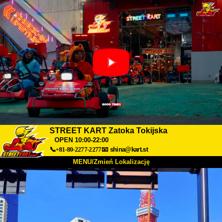
STREET KART Zatoka Tokijska
OPEN 10:00-22:00
📞+81-80-2277-2277
📧
shina@kart.st
MENU/Zmień Lokalizację
TOP
O nas
Specyfikacja
Cena
Dojazd
Opinie
FAQ