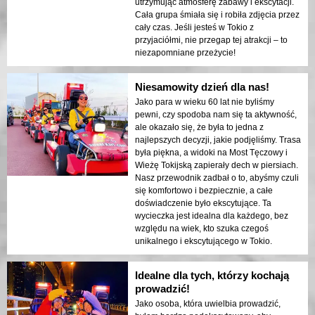
utrzymując atmosferę zabawy i ekscytacji.
Cała grupa śmiała się i robiła zdjęcia przez
cały czas. Jeśli jesteś w Tokio z
przyjaciółmi, nie przegap tej atrakcji – to
niezapomniane przeżycie!
Niesamowity dzień dla nas!
Jako para w wieku 60 lat nie byliśmy
pewni, czy spodoba nam się ta aktywność,
ale okazało się, że była to jedna z
najlepszych decyzji, jakie podjęliśmy. Trasa
była piękna, a widoki na Most Tęczowy i
Wieżę Tokijską zapierały dech w piersiach.
Nasz przewodnik zadbał o to, abyśmy czuli
się komfortowo i bezpiecznie, a całe
doświadczenie było ekscytujące. Ta
wycieczka jest idealna dla każdego, bez
względu na wiek, kto szuka czegoś
unikalnego i ekscytującego w Tokio.
Idealne dla tych, którzy kochają
prowadzić!
Jako osoba, która uwielbia prowadzić,