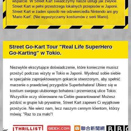
wsparcie. W Street Kart świadczymy nasze usługi jak zwykle.
Street Kart w pełni przestrzega lokalnych przepisów w Japonii.
Street Kart w żaden sposób nie odzwierciedla Nintendo ani gry
'Mario Kart'. (Nie wypożyczamy kostiumów z serii Mario).
Street Go-Kart Tour "Real Life SuperHero
Go-Karting" w Tokio.
Niezwykle ekscytujące doświadczenie, które koniecznie musisz
przeżyć podczas wizyty w Tokio w Japonii. Wyobraź sobie siebie
w specjalnie zaprojektowanym gokarcie stworzonym, aby spełnić
marzenie o prawdziwej przygodzie Superbohatera! Ubierz się w
kostium swojego ulubionego bohatera i przemierzaj ulice Tokio.
Wszystkie oczy skierowane na Ciebie gwarantowane! Możesz
jeździć w grupie lub prywatnie, Street Kart zapewni Ci wyjątkowe
przeżycie. Nie wierz nam, lecz naszym cennym klientom, którzy
mówią: "Raz to za mało"!