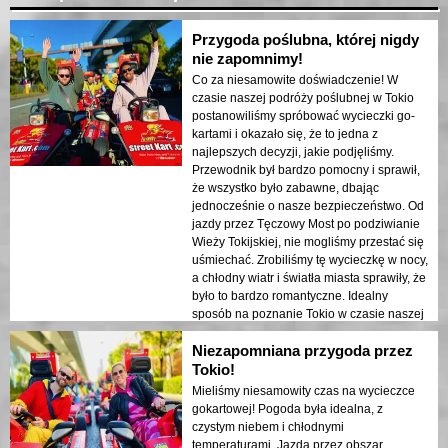
Przygoda poślubna, której nigdy
nie zapomnimy!
Co za niesamowite doświadczenie! W
czasie naszej podróży poślubnej w Tokio
postanowiliśmy spróbować wycieczki go-
kartami i okazało się, że to jedna z
najlepszych decyzji, jakie podjęliśmy.
Przewodnik był bardzo pomocny i sprawił,
że wszystko było zabawne, dbając
jednocześnie o nasze bezpieczeństwo. Od
jazdy przez Tęczowy Most po podziwianie
Wieży Tokijskiej, nie mogliśmy przestać się
uśmiechać. Zrobiliśmy tę wycieczkę w nocy,
a chłodny wiatr i światła miasta sprawiły, że
było to bardzo romantyczne. Idealny
sposób na poznanie Tokio w czasie naszej
podróży poślubnej!
Niezapomniana przygoda przez
Tokio!
Mieliśmy niesamowity czas na wycieczce
gokartowej! Pogoda była idealna, z
czystym niebem i chłodnymi
temperaturami. Jazda przez obszar