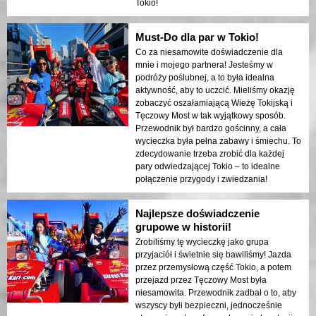
Tokio!
Must-Do dla par w Tokio!
Co za niesamowite doświadczenie dla
mnie i mojego partnera! Jesteśmy w
podróży poślubnej, a to była idealna
aktywność, aby to uczcić. Mieliśmy okazję
zobaczyć oszałamiającą Wieżę Tokijską i
Tęczowy Most w tak wyjątkowy sposób.
Przewodnik był bardzo gościnny, a cała
wycieczka była pełna zabawy i śmiechu. To
zdecydowanie trzeba zrobić dla każdej
pary odwiedzającej Tokio – to idealne
połączenie przygody i zwiedzania!
Najlepsze doświadczenie
grupowe w historii!
Zrobiliśmy tę wycieczkę jako grupa
przyjaciół i świetnie się bawiliśmy! Jazda
przez przemysłową część Tokio, a potem
przejazd przez Tęczowy Most była
niesamowita. Przewodnik zadbał o to, aby
wszyscy byli bezpieczni, jednocześnie