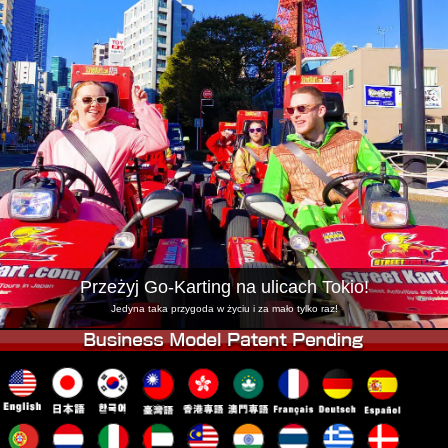
Firma
Rezerwacja
Zmień Lokalizację
Tokyo Shinagawa
Tokyo Akihabara#1
Tokyo Akihabara#2
Tokyo Shibuya
Tokyo Shibuya Annex
Tokyo Bay
Tokyo Asakusa
Osaka
Okinawa
Przeżyj Go-Karting na ulicach Tokio!
Jedyna taka przygoda w życiu i za mało tylko raz!