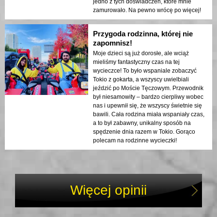
jedno z tych doświadczeń, które mnie
zamurowało. Na pewno wrócę po więcej!
Przygoda rodzinna, której nie
zapomnisz!
Moje dzieci są już dorosłe, ale wciąż
mieliśmy fantastyczny czas na tej
wycieczce! To było wspaniale zobaczyć
Tokio z gokarta, a wszyscy uwielbiali
jeździć po Moście Tęczowym. Przewodnik
był niesamowity – bardzo cierpliwy wobec
nas i upewnił się, że wszyscy świetnie się
bawili. Cała rodzina miała wspaniały czas,
a to był zabawny, unikalny sposób na
spędzenie dnia razem w Tokio. Gorąco
polecam na rodzinne wycieczki!
Więcej opinii