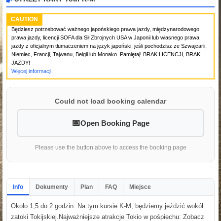
CAUTION
Będziesz potrzebować ważnego japońskiego prawa jazdy, międzynarodowego
prawa jazdy, licencji SOFA dla Sił Zbrojnych USA w Japonii lub własnego prawa
jazdy z oficjalnym tłumaczeniem na język japoński, jeśli pochodzisz ze Szwajcarii,
Niemiec, Francji, Tajwanu, Belgii lub Monako. Pamiętaj! BRAK LICENCJI, BRAK
JAZDY!
Więcej informacji.
Could not load booking calendar
Open Booking Page
Please use the button above to access the booking page
Info
Dokumenty
Plan
FAQ
Miejsce
Około 1,5 do 2 godzin. Na tym kursie K-M, będziemy jeździć wokół
zatoki Tokijskiej.Najważniejsze atrakcje Tokio w pośpiechu: Zobacz