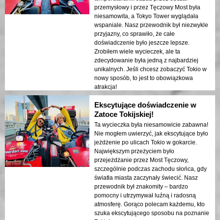
przemysłowy i przez Tęczowy Most była
niesamowita, a Tokyo Tower wyglądała
wspaniale. Nasz przewodnik był niezwykle
przyjazny, co sprawiło, że całe
doświadczenie było jeszcze lepsze.
Zrobiłem wiele wycieczek, ale ta
zdecydowanie była jedną z najbardziej
unikalnych. Jeśli chcesz zobaczyć Tokio w
nowy sposób, to jest to obowiązkowa
atrakcja!
Ekscytujące doświadczenie w
Zatoce Tokijskiej!
Ta wycieczka była niesamowicie zabawna!
Nie mogłem uwierzyć, jak ekscytujące było
jeżdżenie po ulicach Tokio w gokarcie.
Największym przeżyciem było
przejeżdżanie przez Most Tęczowy,
szczególnie podczas zachodu słońca, gdy
światła miasta zaczynały świecić. Nasz
przewodnik był znakomity – bardzo
pomocny i utrzymywał luźną i radosną
atmosferę. Gorąco polecam każdemu, kto
szuka ekscytującego sposobu na poznanie