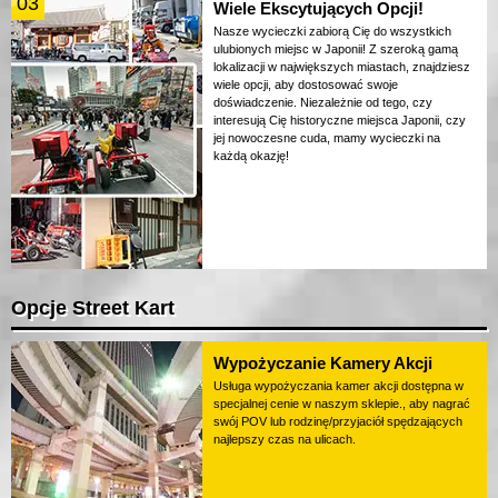
03
Wiele Ekscytujących Opcji!
Nasze wycieczki zabiorą Cię do wszystkich
ulubionych miejsc w Japonii! Z szeroką gamą
lokalizacji w największych miastach, znajdziesz
wiele opcji, aby dostosować swoje
doświadczenie. Niezależnie od tego, czy
interesują Cię historyczne miejsca Japonii, czy
jej nowoczesne cuda, mamy wycieczki na
każdą okazję!
Opcje Street Kart
Wypożyczanie Kamery Akcji
Usługa wypożyczania kamer akcji dostępna w
specjalnej cenie w naszym sklepie., aby nagrać
swój POV lub rodzinę/przyjaciół spędzających
najlepszy czas na ulicach.