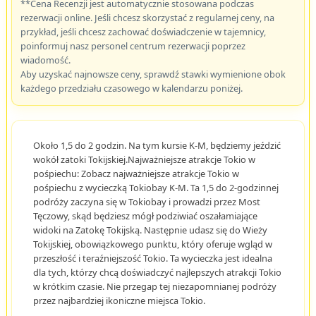
**Cena Recenzji jest automatycznie stosowana podczas
rezerwacji online. Jeśli chcesz skorzystać z regularnej ceny, na
przykład, jeśli chcesz zachować doświadczenie w tajemnicy,
poinformuj nasz personel centrum rezerwacji poprzez
wiadomość.
Aby uzyskać najnowsze ceny, sprawdź stawki wymienione obok
każdego przedziału czasowego w kalendarzu poniżej.
Około 1,5 do 2 godzin. Na tym kursie K-M, będziemy jeździć
wokół zatoki Tokijskiej.Najważniejsze atrakcje Tokio w
pośpiechu: Zobacz najważniejsze atrakcje Tokio w
pośpiechu z wycieczką Tokiobay K-M. Ta 1,5 do 2-godzinnej
podróży zaczyna się w Tokiobay i prowadzi przez Most
Tęczowy, skąd będziesz mógł podziwiać oszałamiające
widoki na Zatokę Tokijską. Następnie udasz się do Wieży
Tokijskiej, obowiązkowego punktu, który oferuje wgląd w
przeszłość i teraźniejszość Tokio. Ta wycieczka jest idealna
dla tych, którzy chcą doświadczyć najlepszych atrakcji Tokio
w krótkim czasie. Nie przegap tej niezapomnianej podróży
przez najbardziej ikoniczne miejsca Tokio.