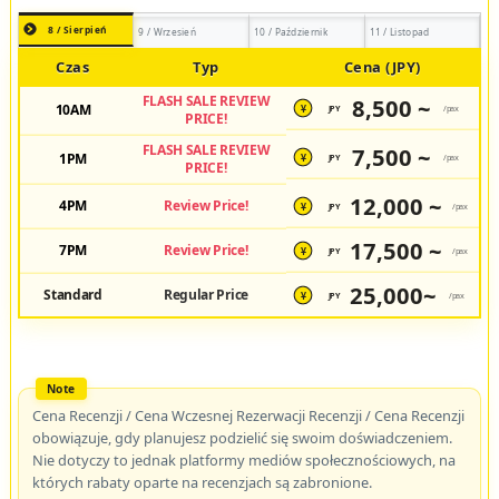
8 / Sierpień
9 / Wrzesień
10 / Październik
11 / Listopad
Czas
Typ
Cena (JPY)
FLASH SALE REVIEW
8,500 ~
10AM
JPY
/pax
¥
PRICE!
FLASH SALE REVIEW
7,500 ~
1PM
JPY
/pax
¥
PRICE!
12,000 ~
4PM
Review Price!
JPY
/pax
¥
17,500 ~
7PM
Review Price!
JPY
/pax
¥
25,000~
Standard
Regular Price
JPY
/pax
¥
Cena Recenzji / Cena Wczesnej Rezerwacji Recenzji / Cena Recenzji
obowiązuje, gdy planujesz podzielić się swoim doświadczeniem.
Nie dotyczy to jednak platformy mediów społecznościowych, na
których rabaty oparte na recenzjach są zabronione.