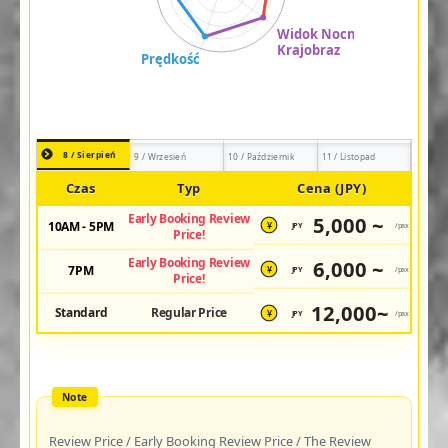
8 / Sierpień
9 / Wrzesień
10 / Październik
11 / Listopad
Czas
Typ
Cena (JPY)
Early Booking Review
5,000 ~
10AM - 5PM
JPY
/pax
¥
Price!
Early Booking Review
6,000 ~
7PM
JPY
/pax
¥
Price!
12,000~
Standard
Regular Price
JPY
/pax
¥
Review Price / Early Booking Review Price / The Review