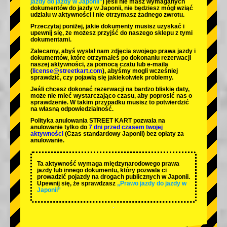
jazdy do jazdy w Japonii”
) jeśli nie masz wymaganych
dokumentów do jazdy w Japonii, nie będziesz mógł wziąć
udziału w aktywności i nie otrzymasz żadnego zwrotu.
Przeczytaj poniżej, jakie dokumenty musisz uzyskać i
upewnij się, że możesz przyjść do naszego sklepu z tymi
dokumentami.
Zalecamy, abyś wysłał nam zdjęcia swojego prawa jazdy i
dokumentów, które otrzymałeś po dokonaniu rezerwacji
naszej aktywności, za pomocą czatu lub e-maila
(
license@streetkart.com
), abyśmy mogli wcześniej
sprawdzić, czy pojawią się jakiekolwiek problemy.
Jeśli chcesz dokonać rezerwacji na bardzo bliskie daty,
może nie mieć wystarczająco czasu, aby poprosić nas o
sprawdzenie. W takim przypadku musisz to potwierdzić
na własną odpowiedzialność.
Polityka anulowania STREET KART pozwala na
anulowanie tylko do
7 dni przed czasem twojej
aktywności
(Czas standardowy Japonii) bez opłaty za
anulowanie.
Ta aktywność wymaga międzynarodowego prawa
jazdy lub innego dokumentu, który pozwala ci
prowadzić pojazdy na drogach publicznych w Japonii.
Upewnij się, że sprawdzasz
„Prawo jazdy do jazdy w
Japonii”