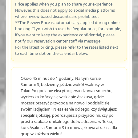
Price applies when you plan to share your experience.
However, this does not apply to social media platforms
where review-based discounts are prohibited.
**The Review Price is automatically applied during online
booking. If you wish to use the Regular price, for example,
if you want to keep the experience confidential, please
notify our reservation center staff via message.
For the latest pricing, please refer to the rates listed next
to each time slot on the calendar below.
Około 45 minut do 1 godziny. Na tym kursie
Samurai-S, będziemy jeździć wokół Asakusy w
Tokio.Po godzinie ekscytacji, zwiedzania i śmiechu,
wycieczka kończy się w sklepie Asakusa, gdzie
możesz przeżyć przygodę na nowo i podzielić się
swoimi zdjęciami. Niezależnie od tego, czy świętujesz
specjalną okazję, podróżujesz z przyjaciółmi, czy po
prostu szukasz unikalnego doświadczenia w Tokio,
kurs Asakusa Samurai-S to obowiązkowa atrakcja dla
grup w każdym wieku!