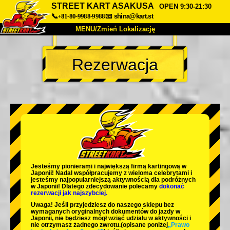
STREET KART ASAKUSA
OPEN 9:30-21:30
📞+81-80-9988-9988
📧
shina@kart.st
MENU/Zmień Lokalizację
TOP
Rezerwacja
O nas
Specyfikacja
Cena
Dojazd
Opinie
FAQ
Firma
Rezerwacja
Zmień Lokalizację
Tokyo Shinagawa
Tokyo Akihabara#1
Tokyo Akihabara#2
Tokyo Shibuya
Jesteśmy
pionierami
i
największą firmą kartingową
w
Tokyo Shibuya Annex
Tokyo Bay
Japonii! Nadal współpracujemy z
wieloma celebrytami
i
jesteśmy
najpopularniejszą aktywnością
dla podróżnych
w Japonii! Dlatego zdecydowanie polecamy
dokonać
Tokyo Asakusa
Osaka
rezerwacji jak najszybciej.
Uwaga! Jeśli przyjedziesz do naszego sklepu bez
Okinawa
wymaganych oryginalnych dokumentów do jazdy w
Japonii, nie będziesz mógł wziąć udziału w aktywności i
nie otrzymasz żadnego zwrotu.
(opisane poniżej
„Prawo