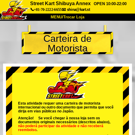
Street Kart Shibuya Annex
OPEN 10:00-22:00
📞+81-70-2222-6655
📧
shina@kart.st
MENU/Trocar Loja
INÍCIO
Carteira de
Sobre
Especificações
Preços
Motorista
Acesso
Opiniões
FAQ
Empresa
Reserva
Trocar Loja
Tokyo Shinagawa
Tokyo Akihabara#1
Tokyo Akihabara#2
Tokyo Shibuya
Tokyo Shibuya Annex
Tokyo Bay
Esta atividade requer uma carteira de motorista
internacional ou outro documento que permita que você
Tokyo Asakusa
Osaka
dirija em vias públicas no Japão.
Atenção! Se você chegar à nossa loja sem os
Okinawa
documentos originais necessários (descritos abaixo),
não poderá participar da atividade
e
não receberá
reembolso
.