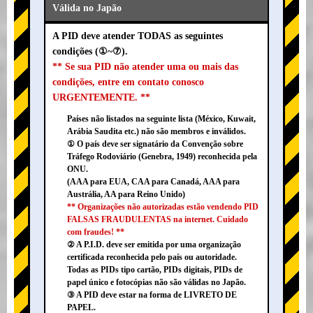
Válida no Japão
A PID deve atender TODAS as seguintes
condições (①~⑦).
** Se sua PID não atender uma ou mais das
condições, entre em contato conosco
URGENTEMENTE. **
Países não listados na seguinte lista (México, Kuwait,
Arábia Saudita etc.) não são membros e inválidos.
① O país deve ser signatário da Convenção sobre
Tráfego Rodoviário (Genebra, 1949) reconhecida pela
ONU.
(AAA para EUA, CAA para Canadá, AAA para
Austrália, AA para Reino Unido)
** Organizações não autorizadas estão vendendo PID
FALSAS FRAUDULENTAS na internet. Cuidado
com fraudes! **
② A P.I.D. deve ser emitida por uma organização
certificada reconhecida pelo país ou autoridade.
Todas as PIDs tipo cartão, PIDs digitais, PIDs de
papel único e fotocópias não são válidas no Japão.
③ A PID deve estar na forma de LIVRETO DE
PAPEL.