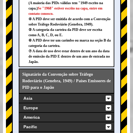
(A maioria das PIDs válidas tem "1949 escrito na
capa.)
Se "1968" estiver escrito na capa, entre em
contato conosco.
④ A PID deve ser emitida de acordo com a Convenção
sobre Tráfego Rodoviário (Genebra, 1949).
⑤ A categoria da carteira da PID deve ser escrita
como A, B, C, D, ou E.
⑥ A PID deve ter um carimbo ou marca na seção B da
categoria da carteira.
⑦ A data de uso deve estar dentro de um ano da data
de emissão da PID E dentro de um ano de entrada no
Japão.
Signatário da Convenção sobre Tráfego
Rodoviário (Genebra, 1949) / Países Emissores de
PID para o Japão
Asia
Europe
America
Pacific