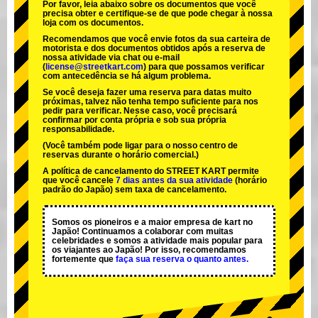
Por favor, leia abaixo sobre os documentos que você
precisa obter e certifique-se de que pode chegar à nossa
loja com os documentos.
Recomendamos que você envie fotos da sua carteira de
motorista e dos documentos obtidos após a reserva de
nossa atividade via chat ou e-mail
(
license@streetkart.com
) para que possamos verificar
com antecedência se há algum problema.
Se você deseja fazer uma reserva para datas muito
próximas, talvez não tenha tempo suficiente para nos
pedir para verificar. Nesse caso, você precisará
confirmar por conta própria e sob sua própria
responsabilidade.
(Você também pode ligar para o nosso centro de
reservas durante o horário comercial.)
A política de cancelamento do STREET KART permite
que você cancele
7 dias antes da sua atividade
(horário
padrão do Japão) sem taxa de cancelamento.
Somos os
pioneiros
e a
maior empresa de kart
no
Japão! Continuamos a colaborar com
muitas
celebridades
e somos a
atividade mais popular
para
os viajantes ao Japão! Por isso, recomendamos
fortemente que
faça sua reserva o quanto antes.