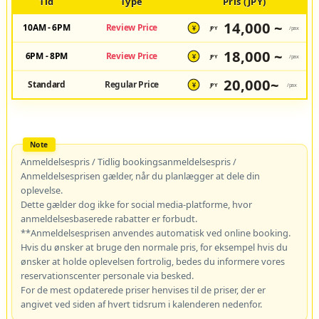
Tid
Type
Pris (JPY)
14,000 ~
10AM - 6PM
Review Price
JPY
/pax
¥
18,000 ~
6PM - 8PM
Review Price
JPY
/pax
¥
20,000~
Standard
Regular Price
JPY
/pax
¥
Anmeldelsespris / Tidlig bookingsanmeldelsespris /
Anmeldelsesprisen gælder, når du planlægger at dele din
oplevelse.
Dette gælder dog ikke for social media-platforme, hvor
anmeldelsesbaserede rabatter er forbudt.
**Anmeldelsesprisen anvendes automatisk ved online booking.
Hvis du ønsker at bruge den normale pris, for eksempel hvis du
ønsker at holde oplevelsen fortrolig, bedes du informere vores
reservationscenter personale via besked.
For de mest opdaterede priser henvises til de priser, der er
angivet ved siden af hvert tidsrum i kalenderen nedenfor.