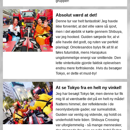
grupper!
Absolut værd at det!
Denne tur var helt fantastisk! Jeg havde
ikke forventet, at det ville være så sjovt,
men i det øjeblik vi kørte gennem Shibuya,
var jeg hooked. Guiden sørgede for, at vi
alle havde det godt, og ruten var perfekt
planlagt. Omotesandos bylys fik alt til at
føles futuristisk, mens Harajukus
ungdommelige energi var smittende. Den
lette vinterkulde gjorde faktisk oplevelsen
endnu mere forfriskende. Hvis du besøger
Tokyo, er dette et must-try!
At se Tokyo fra en helt ny vinkel!
Jeg har besøgt Tokyo før, men denne tur fik
mig til at værdsætte det på en helt ny måde!
Nattens himmel, der reflekterede i de
neonlysbelyste gader, var surrealistisk.
Guiden var venlig og vidende, og holdt os
underholdt hele tiden. Shibuya Crossing
var uforglemmelig - så mange mennesker,