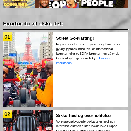
Hvorfor du vil elske det:
01
Street Go-Karting!
Ingen speciel licens er nødvendig! Bare hav et
gyldigt japansk kørekort, et internationalt
kørekort eller et SOFA-kørekort, og så er du
klar til at køre gennem Tokyo!
For mere
information
02
Sikkerhed og overholdelse
Vore specialbyggede go-karts er fuldt ud i
overensstemmelse med lokale love i Japan.
Derudover overskrider virksomhedens