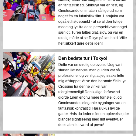
en fantastisk tid. Shibuya var en fest, og
Omotesando om natten så lige ud som
noget fra en futuristisk film. Harajuku var
også et højdepunkt - at se al den livlige
mode og lys fra dette perspektiv var noget
særligt. Turen føltes glat, sjov, og var en
utrolig måde at se Tokyo på tæt hold. Ville
helt sikkert gøre dette igen!
Den bedste tur i Tokyo!
Dette var en utrolig oplevelse! Jeg var i
starten lidt nervøs, men guiden var så
professionel og venlig, at jeg straks følte
mig afslappet. At se den berømte Shibuya
Crossing fra denne vinkel var
uforglemmeligt! Den kølige forårsvind
gjorde turen endnu mere fornøjelig, og
Omotesandos elegante bygninger var en
fantastisk kontrast til Harajukus livlige
gader. Hvis du leder efter en oplevelse, der
blander sightseeing med lidt eventyr, er
dette absolut værd at prøve!