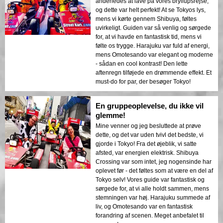
anderledes at lave på vores bryllupsrejse,
og dette var helt perfekt! At se Tokyos lys,
mens vi kørte gennem Shibuya, føltes
uvirkeligt. Guiden var så venlig og sørgede
for, at vi havde en fantastisk tid, mens vi
følte os trygge. Harajuku var fuld af energi,
mens Omotesando var elegant og moderne
- sådan en cool kontrast! Den lette
aftenregn tilføjede en drømmende effekt. Et
must-do for par, der besøger Tokyo!
En gruppeoplevelse, du ikke vil
glemme!
Mine venner og jeg besluttede at prøve
dette, og det var uden tvivl det bedste, vi
gjorde i Tokyo! Fra det øjeblik, vi satte
afsted, var energien elektrisk. Shibuya
Crossing var som intet, jeg nogensinde har
oplevet før - det føltes som at være en del af
Tokyo selv! Vores guide var fantastisk og
sørgede for, at vi alle holdt sammen, mens
stemningen var høj. Harajuku summede af
liv, og Omotesando var en fantastisk
forandring af scenen. Meget anbefalet til