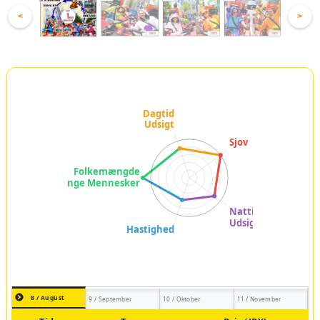
<
>
8 / August
9 / September
10 / Oktober
11 / November