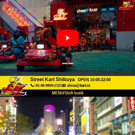
Street Kart Shibuya
OPEN 10:00-22:00
📞+81-80-9999-2525
📧
shina@kart.st
MENU/Skift butik
TOP
Om
Specifikationer
Pris
Adgang
Stemme
FAQ