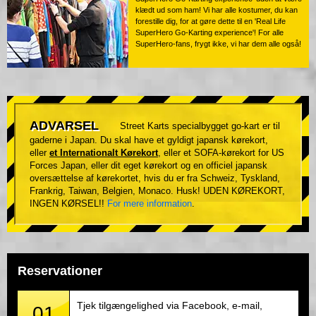
klædt ud som ham! Vi har alle kostumer, du kan
forestille dig, for at gøre dette til en 'Real Life
SuperHero Go-Karting experience'! For alle
SuperHero-fans, frygt ikke, vi har dem alle også!
ADVARSEL
Street Karts specialbygget go-kart er til
gaderne i Japan. Du skal have et gyldigt japansk kørekort,
eller
et Internationalt Kørekort
, eller et SOFA-kørekort for US
Forces Japan, eller dit eget kørekort og en officiel japansk
oversættelse af kørekortet, hvis du er fra Schweiz, Tyskland,
Frankrig, Taiwan, Belgien, Monaco. Husk! UDEN KØREKORT,
INGEN KØRSEL!!
For mere information
.
Reservationer
Tjek tilgængelighed via Facebook, e-mail,
01