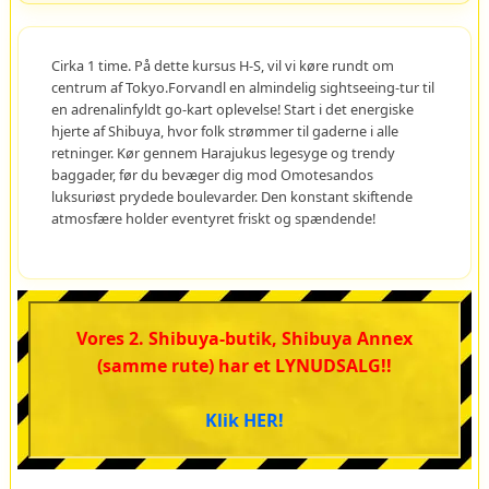
Cirka 1 time. På dette kursus H-S, vil vi køre rundt om
centrum af Tokyo.Forvandl en almindelig sightseeing-tur til
en adrenalinfyldt go-kart oplevelse! Start i det energiske
hjerte af Shibuya, hvor folk strømmer til gaderne i alle
retninger. Kør gennem Harajukus legesyge og trendy
baggader, før du bevæger dig mod Omotesandos
luksuriøst prydede boulevarder. Den konstant skiftende
atmosfære holder eventyret friskt og spændende!
Vores 2. Shibuya-butik, Shibuya Annex
(samme rute) har et LYNUDSALG!!
Klik HER!