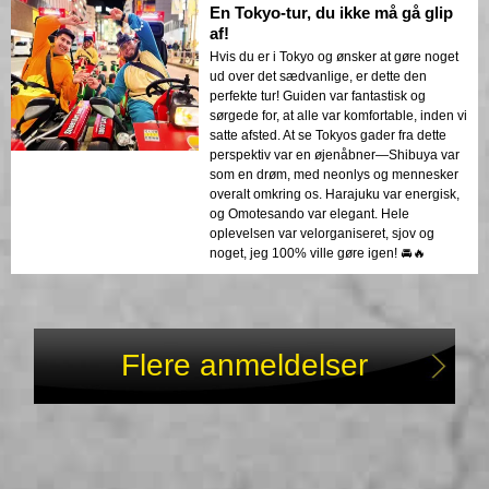
En Tokyo-tur, du ikke må gå glip
af!
Hvis du er i Tokyo og ønsker at gøre noget
ud over det sædvanlige, er dette den
perfekte tur! Guiden var fantastisk og
sørgede for, at alle var komfortable, inden vi
satte afsted. At se Tokyos gader fra dette
perspektiv var en øjenåbner—Shibuya var
som en drøm, med neonlys og mennesker
overalt omkring os. Harajuku var energisk,
og Omotesando var elegant. Hele
oplevelsen var velorganiseret, sjov og
noget, jeg 100% ville gøre igen! 🚘🔥
Flere anmeldelser