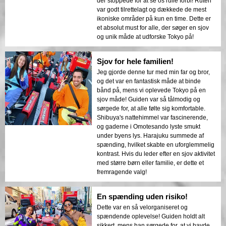
der stoppede for at se os rulle forbi! Ruten
var godt tilrettelagt og dækkede de mest
ikoniske områder på kun en time. Dette er
et absolut must for alle, der søger en sjov
og unik måde at udforske Tokyo på!
Sjov for hele familien!
Jeg gjorde denne tur med min far og bror,
og det var en fantastisk måde at binde
bånd på, mens vi oplevede Tokyo på en
sjov måde! Guiden var så tålmodig og
sørgede for, at alle følte sig komfortable.
Shibuya's nattehimmel var fascinerende,
og gaderne i Omotesando lyste smukt
under byens lys. Harajuku summede af
spænding, hvilket skabte en uforglemmelig
kontrast. Hvis du leder efter en sjov aktivitet
med større børn eller familie, er dette et
fremragende valg!
En spænding uden risiko!
Dette var en så velorganiseret og
spændende oplevelse! Guiden holdt alt
sikkert, mens han sørgede for, at vi havde