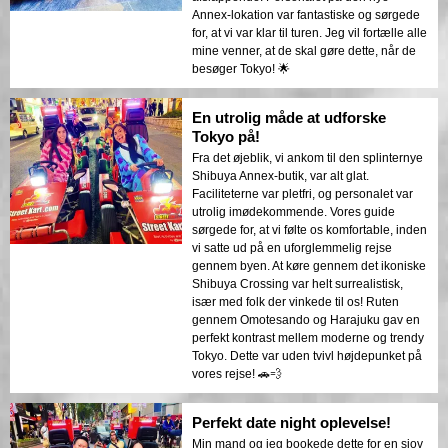
Annex-lokation var fantastiske og sørgede
for, at vi var klar til turen. Jeg vil fortælle alle
mine venner, at de skal gøre dette, når de
besøger Tokyo! 🌟
En utrolig måde at udforske
Tokyo på!
Fra det øjeblik, vi ankom til den splinternye
Shibuya Annex-butik, var alt glat.
Faciliteterne var pletfri, og personalet var
utrolig imødekommende. Vores guide
sørgede for, at vi følte os komfortable, inden
vi satte ud på en uforglemmelig rejse
gennem byen. At køre gennem det ikoniske
Shibuya Crossing var helt surrealistisk,
især med folk der vinkede til os! Ruten
gennem Omotesando og Harajuku gav en
perfekt kontrast mellem moderne og trendy
Tokyo. Dette var uden tvivl højdepunket på
vores rejse! 🚗💨
Perfekt date night oplevelse!
Min mand og jeg bookede dette for en sjov