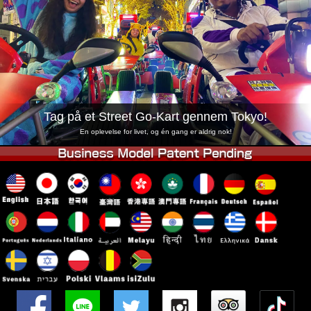
Virksomhed
Booking
Skift butik
Tokyo Shinagawa
Tokyo Akihabara#1
Tokyo Akihabara#2
Tokyo Shibuya
Tokyo Shibuya Annex
Tokyo Bay
Tag på et Street Go-Kart gennem Tokyo!
Tokyo Asakusa
Osaka
En oplevelse for livet, og én gang er aldrig nok!
Okinawa