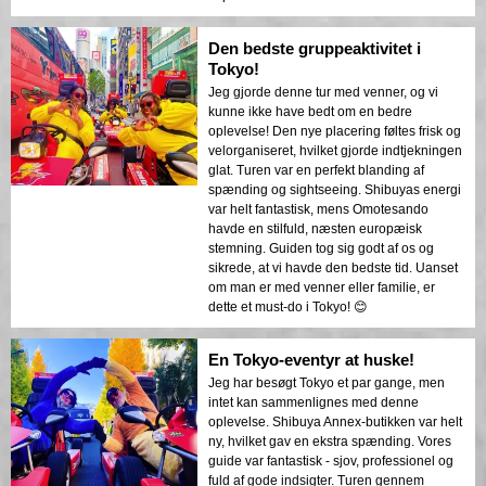
Den bedste gruppeaktivitet i
Tokyo!
Jeg gjorde denne tur med venner, og vi
kunne ikke have bedt om en bedre
oplevelse! Den nye placering føltes frisk og
velorganiseret, hvilket gjorde indtjekningen
glat. Turen var en perfekt blanding af
spænding og sightseeing. Shibuyas energi
var helt fantastisk, mens Omotesando
havde en stilfuld, næsten europæisk
stemning. Guiden tog sig godt af os og
sikrede, at vi havde den bedste tid. Uanset
om man er med venner eller familie, er
dette et must-do i Tokyo! 😊
En Tokyo-eventyr at huske!
Jeg har besøgt Tokyo et par gange, men
intet kan sammenlignes med denne
oplevelse. Shibuya Annex-butikken var helt
ny, hvilket gav en ekstra spænding. Vores
guide var fantastisk - sjov, professionel og
fuld af gode indsigter. Turen gennem