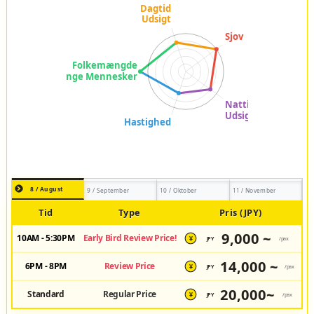
8 / August
9 / September
10 / Oktober
11 / November
Tid
Type
Pris (JPY)
9,000 ~
10AM - 5:30PM
Early Bird Review Price!
JPY
/pax
¥
14,000 ~
6PM - 8PM
Review Price
JPY
/pax
¥
20,000~
Standard
Regular Price
JPY
/pax
¥