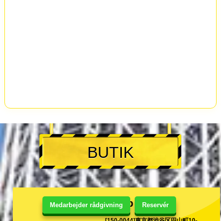
BUTIK
Shibuya Shop Annex
Medarbejder rådgivning
Reservér
[150-0044]東京都渋谷区円山町10-