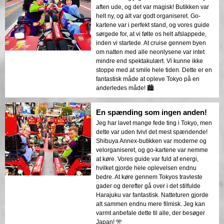
aften ude, og det var magisk! Butikken var
helt ny, og alt var godt organiseret. Go-
kartene var i perfekt stand, og vores guide
sørgede for, at vi følte os helt afslappede,
inden vi startede. At cruise gennem byen
om natten med alle neonlysene var intet
mindre end spektakulært. Vi kunne ikke
stoppe med at smile hele tiden. Dette er en
fantastisk måde at opleve Tokyo på en
anderledes måde! 🏙️
En spænding som ingen anden!
Jeg har lavet mange fede ting i Tokyo, men
dette var uden tvivl det mest spændende!
Shibuya Annex-butikken var moderne og
velorganiseret, og go-kartene var nemme
at køre. Vores guide var fuld af energi,
hvilket gjorde hele oplevelsen endnu
bedre. At køre gennem Tokyos travleste
gader og derefter gå over i det stilfulde
Harajuku var fantastisk. Natteturen gjorde
alt sammen endnu mere filmisk. Jeg kan
varmt anbefale dette til alle, der besøger
Japan! 🎌